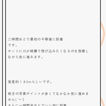
二時間ほどで最初の千尋滝に到着
です。
ホントに川が綺麗で飛び込みたくなるのを我慢し
ながら先に進みます。
落差約１８0mらしいです。
相方の写真ポイントが多くてなかなか先に進めま
せん( ´ー`)
さらに一時間半ほどでシシ渕に到着。