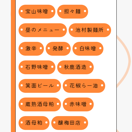
宝山味噌
担々麺
昼のメニュー
池村製麺所
激辛
発酵
白味噌
石野味噌
秋鹿酒造
箕面ビール
花椒らー油
蔵熟酒母粕
赤味噌
酒母粕
醸梅田店