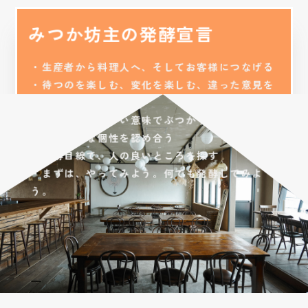
みつか坊主の発酵宣言
・生産者から料理人へ、そしてお客様につなげる
・待つのを楽しむ、変化を楽しむ、違った意見を
楽しむ
また、生産者の方や学生など、多種多様な人がつなが
みつか坊主には、さまざまな人が集います
料理を作る人、それを運ぶ人、お客さんとコミ
・菌のように、いい意味でぶつかり合う
る場所です。 1人ひとりが発酵とどのように向き合っ
ュニケーションを取る人。
・ばらばらな個性を認め合う
いるのか。ぜひご覧ください。
・発酵目線で、人の良いところを探す
・まずは、やってみよう。何でも発酵してみよ
VIEW
う。