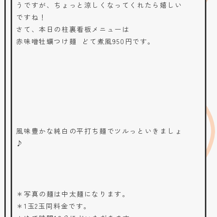
うですが、ちょっと涼しくなってくれたら嬉しい
ですね！
さて、本日の柱裏看板メニューは
赤味噌牡蠣つけ麺 どて煮風950円です。
風味豊かな純白の平打ち麺でツルっといきましょ
♪
＊写真の麺は中太麺になります。
＊1玉2玉同料金です。