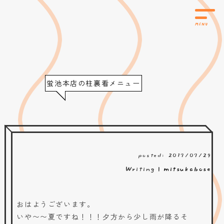
蛍池本店の柱裏看メニュー
posted: 2017/07/29
Writing |
mitsukabose
おはようございます。
いや〜〜夏ですね！！！夕方から少し雨が降るそ