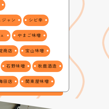
ュジャン
シビ辛
シェ
やまご味噌
淀商店
宝山味噌
石野味噌
秋鹿酒造
梅田店
関東屋味噌