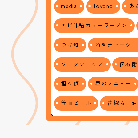
media
toyono
あ
エビ味噌カリーラーメン
つけ麺
ねぎチャーシュ
ワークショップ
伝右衛
担々麺
昼のメニュー
箕面ビール
花椒らー油