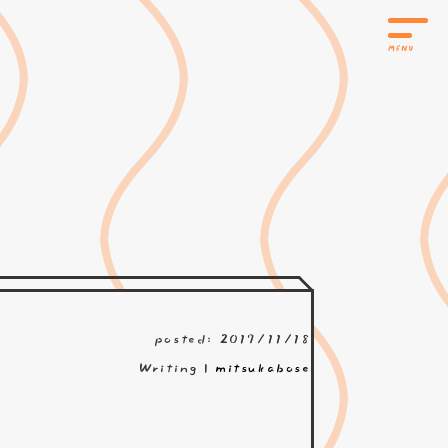
posted: 2017/11/18
Writing |
mitsukabose