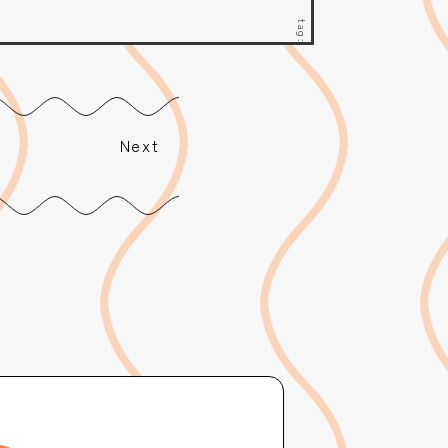
tag:
Next