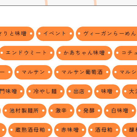
さりと味噌
イベント
ヴィーガンらーめん
エンドウミート
かあちゃん味噌
コチ
ー
マルサン
マルサン葡萄酒
マル
門味噌
冷やし麺
出店
味噌
大
池村製麺所
激辛
発酵
白味噌
蔵熟酒母粕
赤味噌
酒母粕
醸