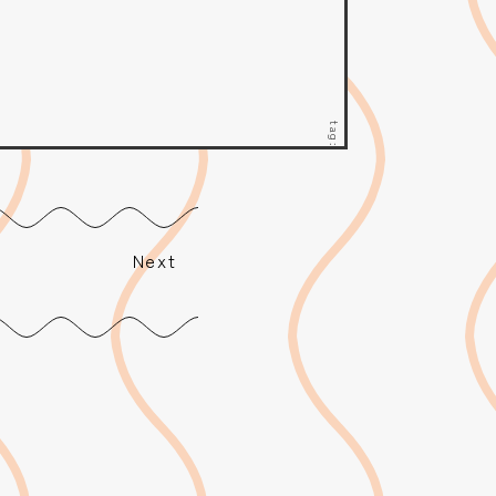
tag:
Next