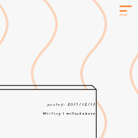
posted: 2017/12/13
Writing |
mitsukabose