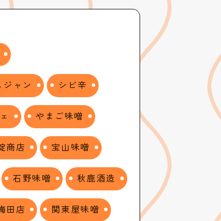
ュジャン
シビ辛
シェ
やまご味噌
淀商店
宝山味噌
石野味噌
秋鹿酒造
梅田店
関東屋味噌