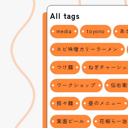
All tags
media
toyono
あ
エビ味噌カリーラーメン
つけ麺
ねぎチャーシュ
ワークショップ
伝右衛
担々麺
昼のメニュー
箕面ビール
花椒らー油