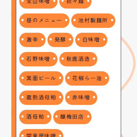
宝山味噌
担々麺
昼のメニュー
池村製麺所
激辛
発酵
白味噌
石野味噌
秋鹿酒造
箕面ビール
花椒らー油
蔵熟酒母粕
赤味噌
酒母粕
醸梅田店
関東屋味噌