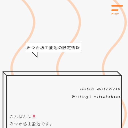
みつか坊主蛍池の限定情報
posted: 2018/01/30
Writing |
mitsukabose
こんばんは
みつか坊主蛍池です。