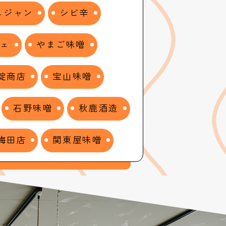
ュジャン
シビ辛
シェ
やまご味噌
淀商店
宝山味噌
石野味噌
秋鹿酒造
梅田店
関東屋味噌