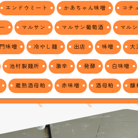
エンドウミート
かあちゃん味噌
コチ
ー
マルサン
マルサン葡萄酒
マル
門味噌
冷やし麺
出店
味噌
大
池村製麺所
激辛
発酵
白味噌
蔵熟酒母粕
赤味噌
酒母粕
醸