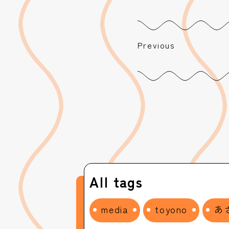
Previous
All tags
media
toyono
あ