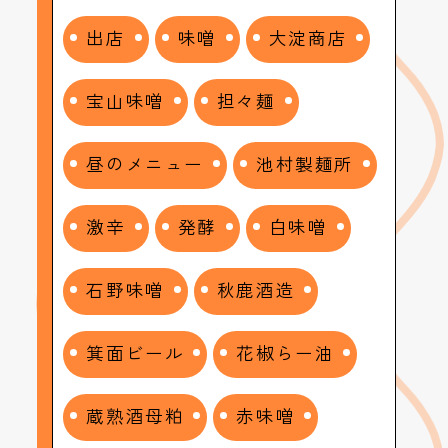
出店
味噌
大淀商店
宝山味噌
担々麺
昼のメニュー
池村製麺所
激辛
発酵
白味噌
石野味噌
秋鹿酒造
箕面ビール
花椒らー油
蔵熟酒母粕
赤味噌