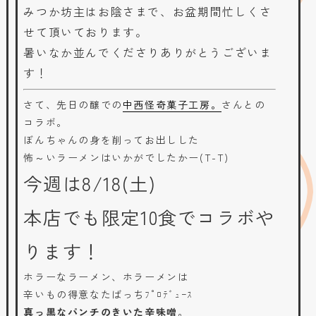
みつか坊主はお陰さまで、お盆期間忙しくさ
せて頂いております。
暑いなか並んでくださりありがとうございま
す！
さて、先日の醸での
中西怪奇菓子工房。
さんとの
コラボ。
ぼんちゃんの身を削ってお出しした
怖～いラーメンはいかがでしたかー(T-T)
今週は8/18(土)
本店でも限定10食でコラボや
ります！
ホラーなラーメン、ホラーメンは
辛いもの得意なたばっちﾌﾟﾛﾃﾞｭｰｽ
真っ黒なパンチのきいた辛味噌
。