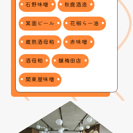
石野味噌
秋鹿酒造
箕面ビール
花椒らー油
蔵熟酒母粕
赤味噌
酒母粕
醸梅田店
関東屋味噌