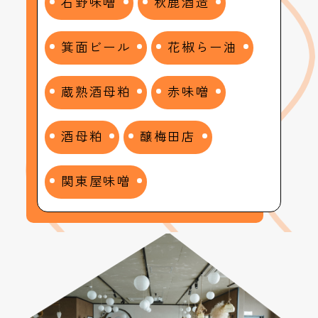
石野味噌
秋鹿酒造
箕面ビール
花椒らー油
蔵熟酒母粕
赤味噌
酒母粕
醸梅田店
関東屋味噌