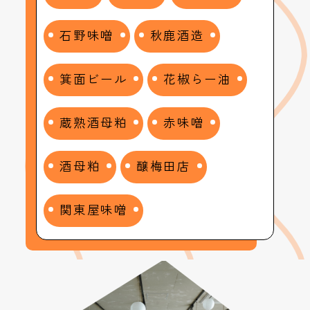
石野味噌
秋鹿酒造
箕面ビール
花椒らー油
蔵熟酒母粕
赤味噌
酒母粕
醸梅田店
関東屋味噌