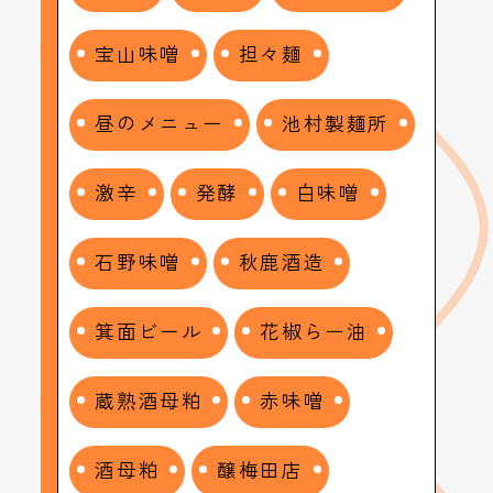
宝山味噌
担々麺
昼のメニュー
池村製麺所
激辛
発酵
白味噌
石野味噌
秋鹿酒造
箕面ビール
花椒らー油
蔵熟酒母粕
赤味噌
酒母粕
醸梅田店