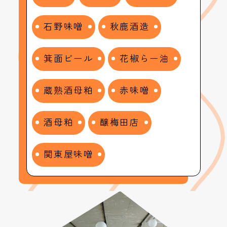
石野味噌
秋鹿酒造
箕面ビール
花椒らー油
蔵熟酒母粕
赤味噌
酒母粕
醸梅田店
関東屋味噌