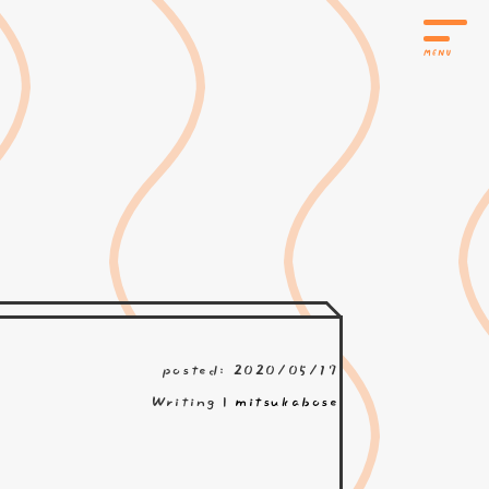
posted: 2020/05/17
Writing |
mitsukabose