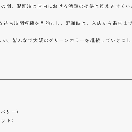
らくの間、混雑時は店内における酒類の提供は控えさせてい
よる待ち時間短縮を目的とし、混雑時は、入店から退店まで
んが、皆んなで大阪のグリーンカラーを継続していきまし
。
デリバリー）
クアウト）