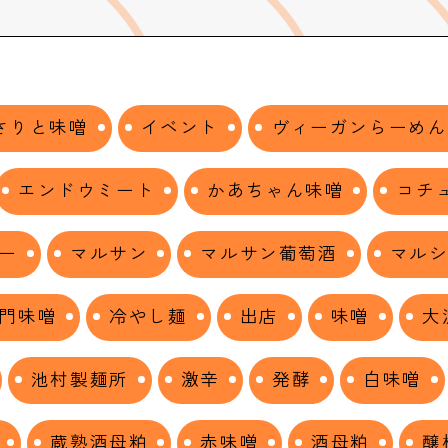
さりと味噌
イベント
ヴィーガンらーめん
エンドウミート
かあちゃん味噌
コチ
ー
マルサン
マルサン葡萄酒
マル
門味噌
冷やし麺
出店
味噌
大
池村製麺所
激辛
発酵
白味噌
蔵熟酒母粕
赤味噌
酒母粕
醸