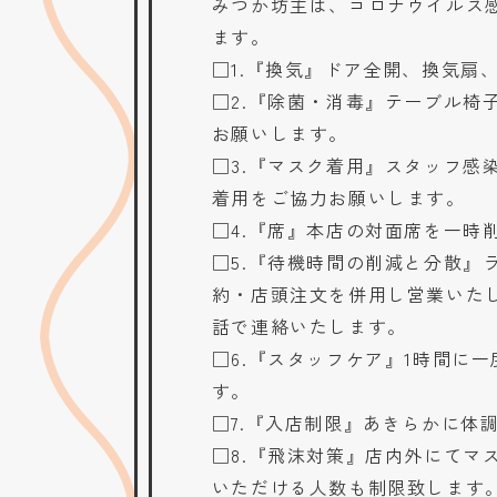
みつか坊主は、コロナウイルス
ます。
□1.『換気』ドア全開、換気扇
□2.『除菌・消毒』テーブル
お願いします。
□3.『マスク着用』スタッフ
着用をご協力お願いします。
□4.『席』本店の対面席を一時
□5.『待機時間の削減と分散
約・店頭注文を併用し営業いた
話で連絡いたします。
□6.『スタッフケア』1時間に
す。
□7.『入店制限』あきらかに体
□8.『飛沫対策』店内外にて
いただける人数も制限致します