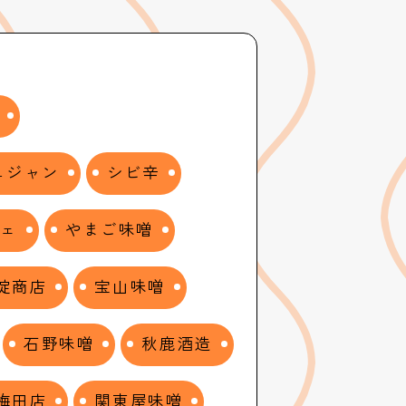
ュジャン
シビ辛
シェ
やまご味噌
淀商店
宝山味噌
石野味噌
秋鹿酒造
梅田店
関東屋味噌