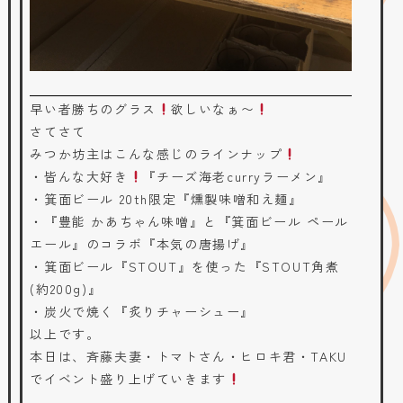
早い者勝ちのグラス
欲しいなぁ〜
さてさて
みつか坊主はこんな感じのラインナップ
・皆んな大好き
『チーズ海老curryラーメン』
・箕面ビール 20th限定『燻製味噌和え麺』
・『豊能 かあちゃん味噌』と『箕面ビール ペール
エール』のコラボ『本気の唐揚げ』
・箕面ビール『STOUT』を使った『STOUT角煮
(約200g)』
・炭火で焼く『炙りチャーシュー』
以上です。
本日は、斉藤夫妻・トマトさん・ヒロキ君・TAKU
でイベント盛り上げていきます