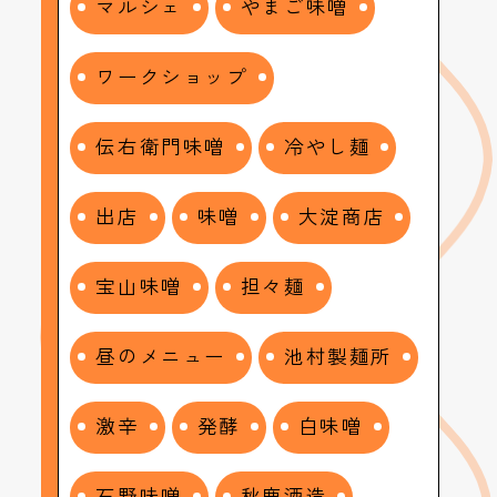
マルシェ
やまご味噌
ワークショップ
伝右衛門味噌
冷やし麺
出店
味噌
大淀商店
宝山味噌
担々麺
昼のメニュー
池村製麺所
激辛
発酵
白味噌
石野味噌
秋鹿酒造