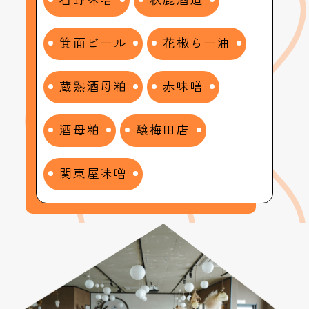
箕面ビール
花椒らー油
蔵熟酒母粕
赤味噌
酒母粕
醸梅田店
関東屋味噌