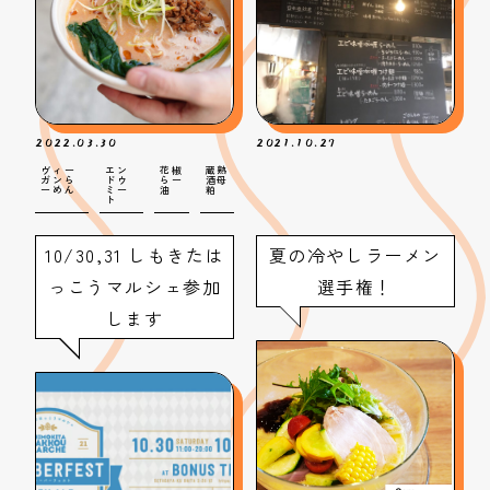
2022.03.30
2021.10.27
ヴィー
エン
花椒
蔵熟
ガンら
ドウ
らー
酒母
ーめん
ミー
油
粕
ト
10/30,31 しもきたは
夏の冷やしラーメン
っこうマルシェ参加
選手権！
します