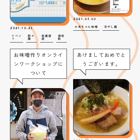
2021.08.03
2021.10.25
かあちゃん味噌
冷やし麺
イベン
担々
秋鹿酒
酒母
ト
麺
造
粕
お味噌作りオンライ
あけましておめでと
ンワークショップに
うございます。
ついて