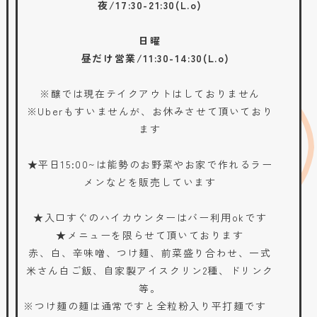
夜/17:30-21:30(L.o)
日曜
昼だけ営業/11:30-14:30(L.o)
※醸では現在テイクアウトはしておりません
※Uberもすいませんが、お休みさせて頂いており
ます
★平日15:00~は能勢のお野菜やお家で作れるラー
メンなどを販売しています
★入口すぐのハイカウンターはバー利用okです
★メニューを限らせて頂いております
赤、白、辛味噌、つけ麺、前菜盛り合わせ、一式
米さん白ご飯、自家製アイスクリン2種、ドリンク
等。
※つけ麺の麺は通常ですと全粒粉入り平打麺です