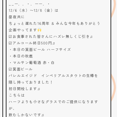
__ー．．・．ーー．・
12/6（水）〜12/8（金）は
昼夜共に
ちょっと遅れた16周年 & みんな今年もありがとう
企画やってます
☑お食事された皆さんにハズレ無しくじ引き♫
☑アルコール終日500円♫
・本日の箕面ビール ハーフサイズ
・本日の秋鹿
・マルサン葡萄酒 赤・白
☑箕面ビール
バレルエイジド インペリアルスタウトの生樽を
隠し持っておりました！
初日開栓します♫
こちらは
ハーフよりも小さなグラスでのご提供になります
が、
飲むしかないです♫