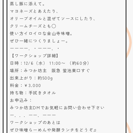
蒸し豚に添えて。
マヨネーズとあえたり、
オリーブオイルと混ぜてソースにしたり、
クリームチーズとも◯
使い方イロイロな金山寺味噌。
ぜひ一緒につくりましょー。
ーーーー．・ーーー．・
【ワークショップ詳細】
日時：12/6（水） 11:00〜 （約60分）
場所：みつか坊主 阪急 蛍池東口すぐ
出来上がり：約500g
料金：￥3.000
持ち物：手拭きタオル
お申込み：
みつか坊主DMでお気軽にお問い合わせ下さい
ー．．．ーー．ーーー
ワークショップのあとは
ぜひ味噌らーめんや発酵ランチをどうぞ♫