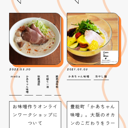
2022.03.30
2021.08.03
media
か
秋
花
蔵
かあちゃん味噌
冷やし麺
あ
鹿
椒
熟
ち
酒
ら
酒
ゃ
造
ー
母
ん
油
粕
味
噌
お味噌作りオンライ
豊能町「かあちゃん
ンワークショップに
味噌」。大阪のオカ
ついて
ンのこだわりをラー