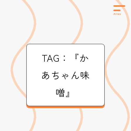
TAG：『か
あちゃん味
噌』