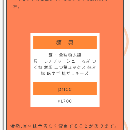
杯。
麺： 全粒粉太麺
具： レアチャーシュー ねぎ つ
くね 煮卵 三つ葉ミックス 焼き
豚 味ネギ 焦がしチーズ
¥1,700
金額,具材は予告なく変更することがあります。